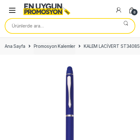
Skip
Skip
to
to
0
navigation
content
Ara:
Ana Sayfa
Promosyon Kalemler
KALEM LACİVERT ST34085