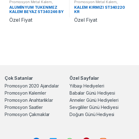
Promosyon Metal Kalem
,
Promosyon Metal Kalem
,
Promosyon Kalemler
Promosyon Kalemler
ALÜMİNYUM TÜKENMEZ
KALEM KIRMIZI ST340220
KALEM BEYAZ ST340246 BY
KR
Özel Fiyat
Özel Fiyat
Çok Satanlar
Özel Sayfalar
Promosyon 2020 Ajandalar
Yılbaşı Hediyeleri
Promosyon Kalemler
Babalar Günü Hediyesi
Promosyon Anahtarlıklar
Anneler Günü Hediyeleri
Promosyon Saatler
Sevgililer Günü Hediyesi
Promosyon Çakmaklar
Doğum Günü Hediyesi