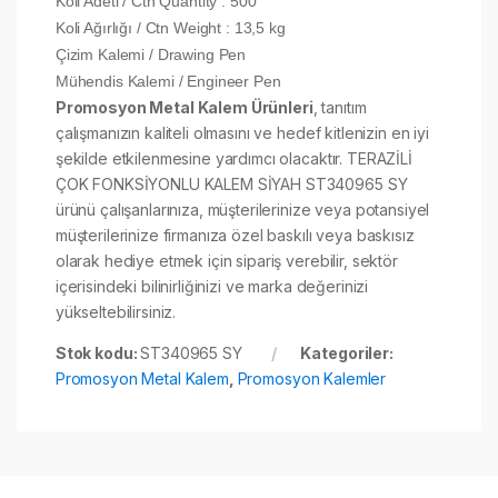
Koli Adeti / Ctn Quantity : 500
Koli Ağırlığı / Ctn Weight : 13,5 kg
Çizim Kalemi / Drawing Pen
Mühendis Kalemi / Engineer Pen
Promosyon Metal Kalem Ürünleri
, tanıtım
çalışmanızın kaliteli olmasını ve hedef kitlenizin en iyi
şekilde etkilenmesine yardımcı olacaktır. TERAZİLİ
ÇOK FONKSİYONLU KALEM SİYAH ST340965 SY
ürünü çalışanlarınıza, müşterilerinize veya potansiyel
müşterilerinize firmanıza özel baskılı veya baskısız
olarak hediye etmek için sipariş verebilir, sektör
içerisindeki bilinirliğinizi ve marka değerinizi
yükseltebilirsiniz.
Stok kodu:
ST340965 SY
Kategoriler:
Promosyon Metal Kalem
,
Promosyon Kalemler