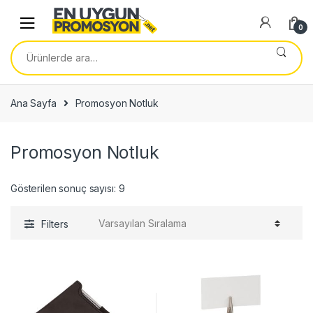
Skip
Skip
to
to
0
navigation
content
Ara:
Ana Sayfa
Promosyon Notluk
Promosyon Notluk
Gösterilen sonuç sayısı: 9
Filters