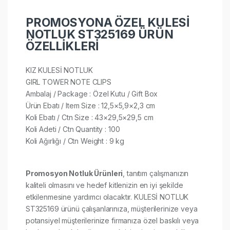
PROMOSYONA ÖZEL KULESİ
NOTLUK ST325169 ÜRÜN
ÖZELLİKLERİ
KIZ KULESİ NOTLUK
GIRL TOWER NOTE CLIPS
Ambalaj / Package : Özel Kutu / Gift Box
Ürün Ebatı / Item Size : 12,5×5,9×2,3 cm
Koli Ebatı / Ctn Size : 43×29,5×29,5 cm
Koli Adeti / Ctn Quantity : 100
Koli Ağırlığı / Ctn Weight : 9 kg
Promosyon Notluk Ürünleri
, tanıtım çalışmanızın
kaliteli olmasını ve hedef kitlenizin en iyi şekilde
etkilenmesine yardımcı olacaktır. KULESİ NOTLUK
ST325169 ürünü çalışanlarınıza, müşterilerinize veya
potansiyel müşterilerinize firmanıza özel baskılı veya