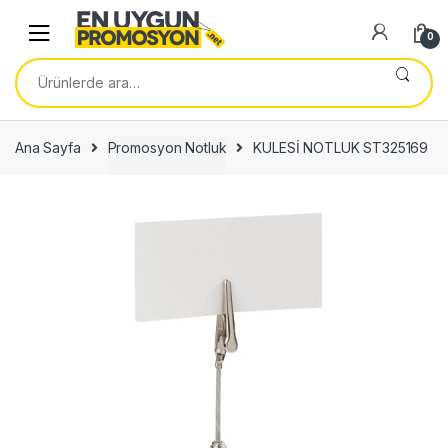
Skip
Skip
to
to
0
navigation
content
Ara:
Ana Sayfa
Promosyon Notluk
KULESİ NOTLUK ST325169