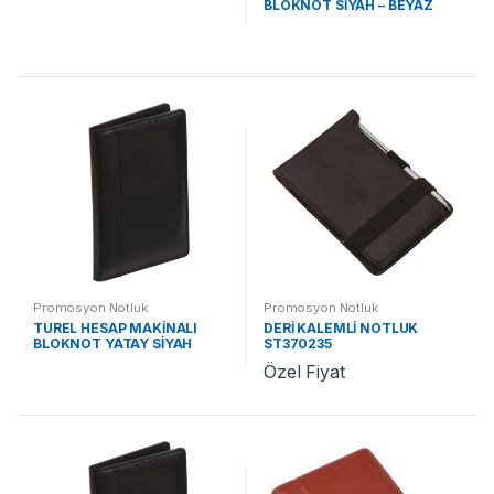
BLOKNOT SİYAH – BEYAZ
KALEM ST370215 SB
Promosyon Notluk
Promosyon Notluk
TÜREL HESAP MAKİNALI
DERİ KALEMLİ NOTLUK
BLOKNOT YATAY SİYAH
ST370235
(KALEMSİZ) ST370215 YS
Özel Fiyat