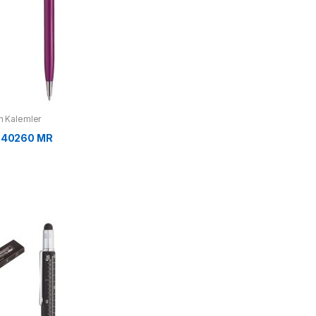
 Kalemler
340260 MR