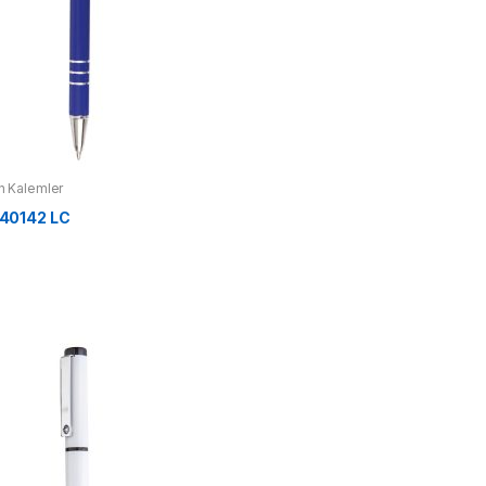
 Kalemler
40142 LC