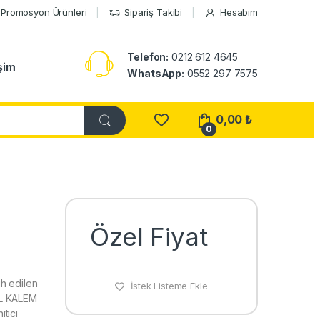
Promosyon Ürünleri
Sipariş Takibi
Hesabım
Telefon:
0212 612 4645
işim
WhatsApp:
0552 297 7575
0,00
₺
0
Özel Fiyat
h edilen
İstek Listeme Ekle
İL KALEM
tıcı