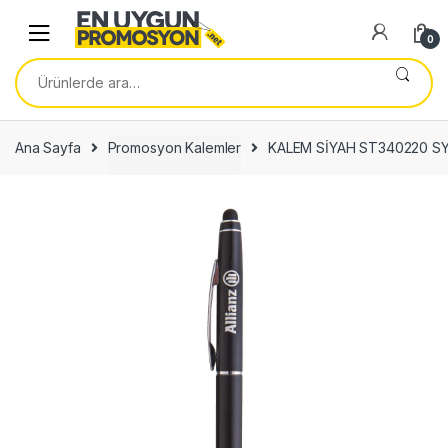
Skip
Skip
to
to
0
navigation
content
Ara:
Ana Sayfa
Promosyon Kalemler
KALEM SİYAH ST340220 S