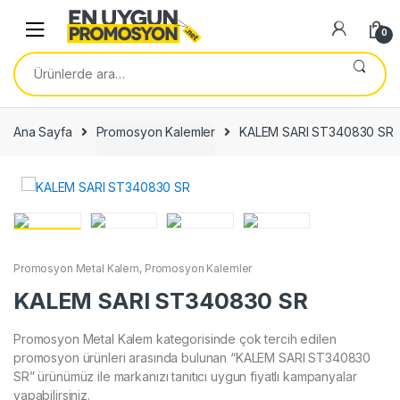
Skip
Skip
to
to
0
navigation
content
Ara:
Ana Sayfa
Promosyon Kalemler
KALEM SARI ST340830 SR
Promosyon Metal Kalem
,
Promosyon Kalemler
KALEM SARI ST340830 SR
Promosyon Metal Kalem kategorisinde çok tercih edilen
promosyon ürünleri arasında bulunan “KALEM SARI ST340830
SR” ürünümüz ile markanızı tanıtıcı uygun fiyatlı kampanyalar
yapabilirsiniz.