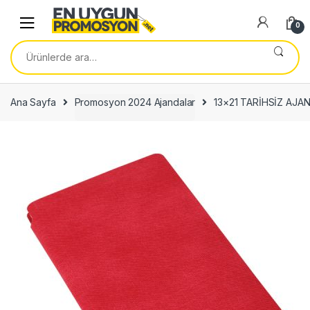
Skip
Skip
to
to
0
navigation
content
Ara:
Ana Sayfa
Promosyon 2024 Ajandalar
13×21 TARİHSİZ AJA