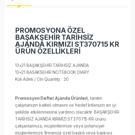
PROMOSYONA ÖZEL
BAŞAKŞEHİR TARİHSİZ
AJANDA KIRMIZI ST370715 KR
ÜRÜN ÖZELLİKLERİ
13×21 BAŞAKŞEHİR TARİHSİZ AJANDA
13×21 BASAKSEHIR NOTEBOOK DIARY
Koli Adeti / Ctn Quantity : 20​​​​​​​
Promosyon Defter Ajanda Ürünleri
, tanıtım
çalışmanızın kaliteli olmasını ve hedef kitlenizin en iyi
şekilde etkilenmesine yardımcı olacaktır. BAŞAKŞEHİR
TARİHSİZ AJANDA KIRMIZI ST370715 KR ürünü
çalışanlarınıza, müşterilerinize veya potansiyel
müşterilerinize firmanıza özel baskılı veya baskısız