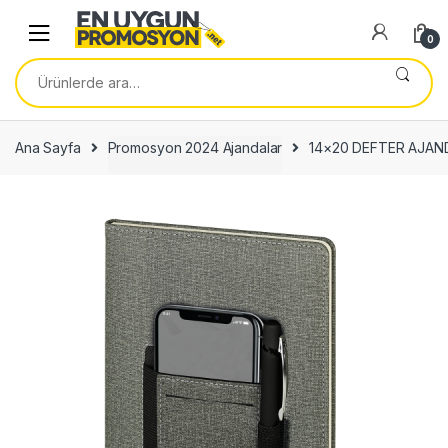
Skip
Skip
to
to
0
navigation
content
Ara:
Ana Sayfa
Promosyon 2024 Ajandalar
14×20 DEFTER AJAN