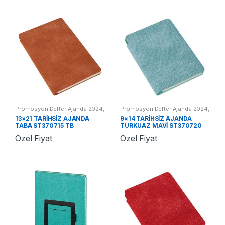
Promosyon Defter Ajanda 2024
,
Promosyon Defter Ajanda 2024
,
Promosyon 2024 Ajandalar
Promosyon 2024 Ajandalar
13×21 TARİHSİZ AJANDA
9×14 TARİHSİZ AJANDA
TABA ST370715 TB
TURKUAZ MAVİ ST370720
TM
Özel Fiyat
Özel Fiyat