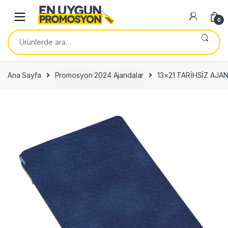
Skip
Skip
to
to
0
navigation
content
Ara:
Ana Sayfa
Promosyon 2024 Ajandalar
13×21 TARİHSİZ AJA