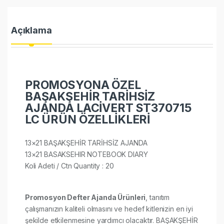
Açıklama
PROMOSYONA ÖZEL
BAŞAKŞEHİR TARİHSİZ
AJANDA LACİVERT ST370715
LC ÜRÜN ÖZELLİKLERİ
13×21 BAŞAKŞEHİR TARİHSİZ AJANDA
13×21 BASAKSEHIR NOTEBOOK DIARY
Koli Adeti / Ctn Quantity : 20​​​​​​
Promosyon Defter Ajanda Ürünleri
, tanıtım
çalışmanızın kaliteli olmasını ve hedef kitlenizin en iyi
şekilde etkilenmesine yardımcı olacaktır. BAŞAKŞEHİR