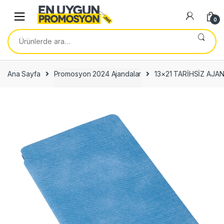
Skip
Skip
to
to
0
navigation
content
Ara:
Ana Sayfa
Promosyon 2024 Ajandalar
13×21 TARİHSİZ AJA