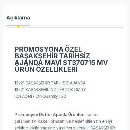
Açıklama
PROMOSYONA ÖZEL
BAŞAKŞEHİR TARİHSİZ
AJANDA MAVİ ST370715 MV
ÜRÜN ÖZELLİKLERİ
13×21 BAŞAKŞEHİR TARİHSİZ AJANDA
13×21 BASAKSEHIR NOTEBOOK DIARY
Koli Adeti / Ctn Quantity : 20​​​
Promosyon Defter Ajanda Ürünleri
, tanıtım
çalışmanızın kaliteli olmasını ve hedef kitlenizin en iyi
şekilde etkilenmesine yardımcı olacaktır. BAŞAKŞEHİR