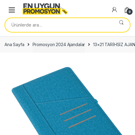
Skip
Skip
to
to
0
navigation
content
Ara:
Ana Sayfa
Promosyon 2024 Ajandalar
13×21 TARİHSİZ AJ