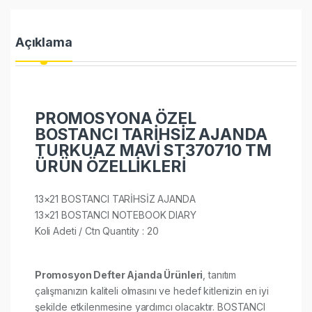
Açıklama
PROMOSYONA ÖZEL
BOSTANCI TARİHSİZ AJANDA
TURKUAZ MAVİ ST370710 TM
ÜRÜN ÖZELLİKLERİ
13×21 BOSTANCI TARİHSİZ AJANDA
13×21 BOSTANCI NOTEBOOK DIARY
Koli Adeti / Ctn Quantity : 20​​​
Promosyon Defter Ajanda Ürünleri
, tanıtım
çalışmanızın kaliteli olmasını ve hedef kitlenizin en iyi
şekilde etkilenmesine yardımcı olacaktır. BOSTANCI