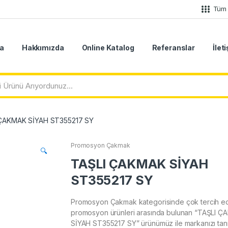
Tüm 
a
Hakkımızda
Online Katalog
Referanslar
İlet
 ÇAKMAK SİYAH ST355217 SY
Promosyon Çakmak
🔍
TAŞLI ÇAKMAK SİYAH
ST355217 SY
Promosyon Çakmak kategorisinde çok tercih ed
promosyon ürünleri arasında bulunan “TAŞLI 
SİYAH ST355217 SY” ürünümüz ile markanızı tanıt