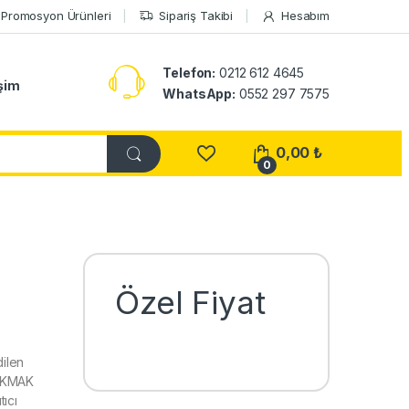
Promosyon Ürünleri
Sipariş Takibi
Hesabım
Telefon:
0212 612 4645
işim
WhatsApp:
0552 297 7575
0,00
₺
0
Özel Fiyat
ilen
ÇAKMAK
ıcı