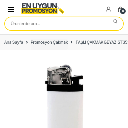
Skip
Skip
to
to
0
navigation
content
Ara:
Ana Sayfa
Promosyon Çakmak
TAŞLI ÇAKMAK BEYAZ ST35