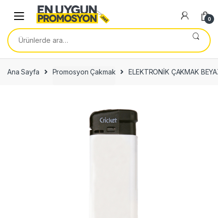
Skip
Skip
to
to
0
navigation
content
Ara:
Ana Sayfa
Promosyon Çakmak
ELEKTRONİK ÇAKMAK BEYAZ