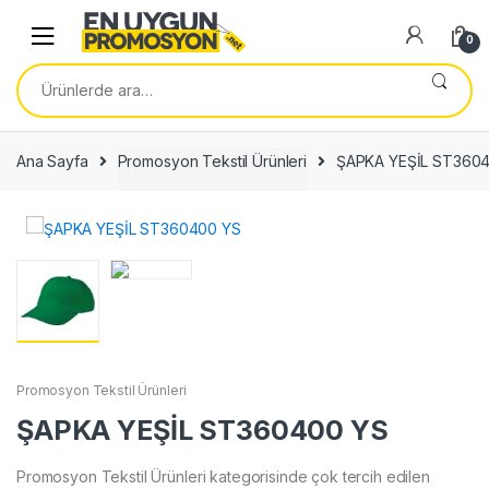
Skip
Skip
to
to
0
navigation
content
Ara:
Ana Sayfa
Promosyon Tekstil Ürünleri
ŞAPKA YEŞİL ST360
Promosyon Tekstil Ürünleri
ŞAPKA YEŞİL ST360400 YS
Promosyon Tekstil Ürünleri kategorisinde çok tercih edilen