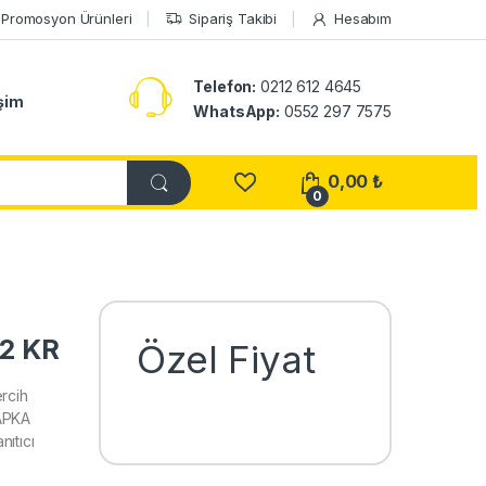
Promosyon Ürünleri
Sipariş Takibi
Hesabım
Telefon:
0212 612 4645
işim
WhatsApp:
0552 297 7575
0,00
₺
0
2 KR
Özel Fiyat
rcih
ŞAPKA
ıtıcı