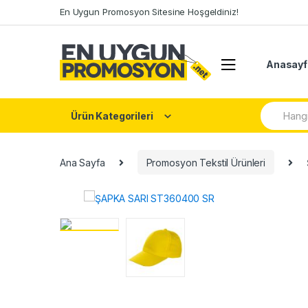
Skip
Skip
En Uygun Promosyon Sitesine Hoşgeldiniz!
to
to
navigation
content
Anasayf
Arama:
Ürün Kategorileri
Ana Sayfa
Promosyon Tekstil Ürünleri