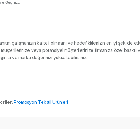
işime Geçiniz…
tanıtım çalışmanızın kaliteli olmasını ve hedef kitlenizin en iyi şekilde 
üşterilerinize veya potansiyel müşterilerinize firmanıza özel baskılı
rliğinizi ve marka değerinizi yükseltebilirsiniz.
oriler:
Promosyon Tekstil Ürünleri