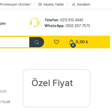
Promosyon Ürünleri
Sipariş Takibi
Hesabım
Telefon:
0212 612 4645
işim
WhatsApp:
0552 297 7575
0,00
₺
0
Özel Fiyat
rcih
fiyatlı