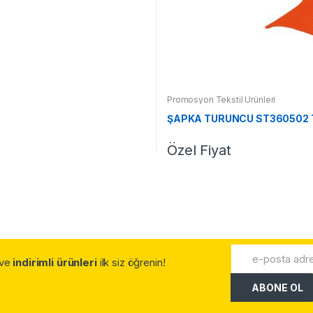
Promosyon Tekstil Ürünleri
ŞAPKA TURUNCU ST360502 
Özel Fiyat
.ve
indirimli ürünleri
ilk siz öğrenin!