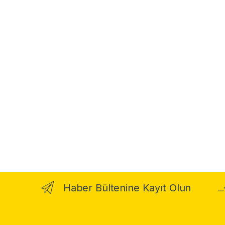
Haber Bültenine Kayıt Olun
..