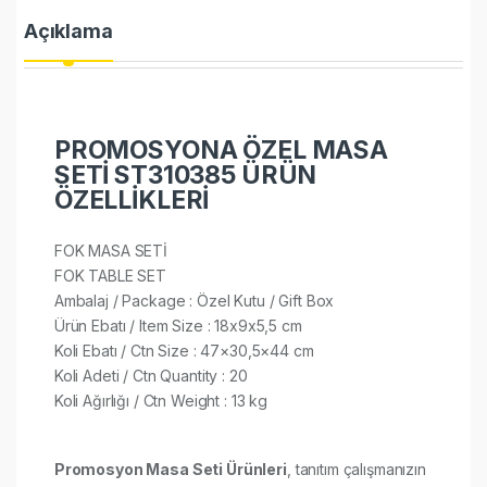
Açıklama
PROMOSYONA ÖZEL MASA
SETİ ST310385 ÜRÜN
ÖZELLİKLERİ
FOK MASA SETİ
FOK TABLE SET
Ambalaj / Package : Özel Kutu / Gift Box
Ürün Ebatı / Item Size : 18x9x5,5 cm
Koli Ebatı / Ctn Size : 47×30,5×44 cm
Koli Adeti / Ctn Quantity : 20
Koli Ağırlığı / Ctn Weight : 13 kg
Promosyon Masa Seti Ürünleri
, tanıtım çalışmanızın