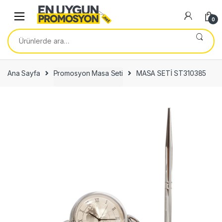
Skip
Skip
to
to
0
navigation
content
Ara:
Ana Sayfa
Promosyon Masa Seti
MASA SETİ ST310385