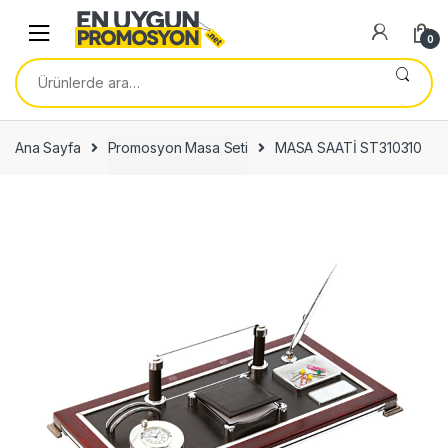
Skip
Skip
to
to
0
navigation
content
Ara:
Ana Sayfa
Promosyon Masa Seti
MASA SAATİ ST310310