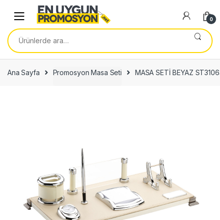
Skip
Skip
to
to
0
navigation
content
Ara:
Ana Sayfa
Promosyon Masa Seti
MASA SETİ BEYAZ ST3106