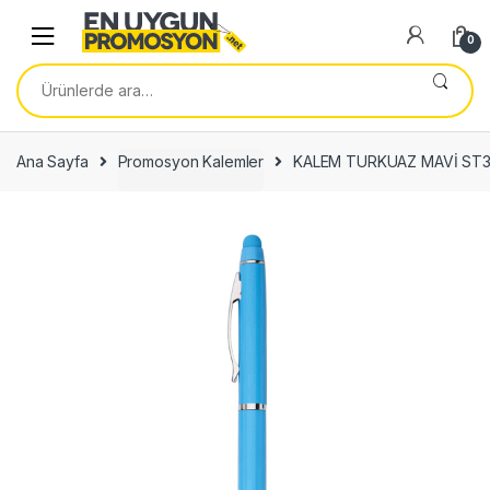
Skip
Skip
to
to
0
navigation
content
Ara:
Ana Sayfa
Promosyon Kalemler
KALEM TURKUAZ MAVİ ST