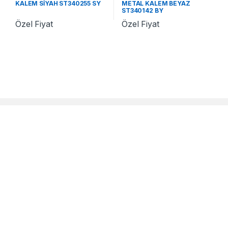
KALEM SİYAH ST340255 SY
METAL KALEM BEYAZ
ST340142 BY
Özel Fiyat
Özel Fiyat
Çok Satanlar
Özel Sayfalar
Promosyon 2020 Ajandalar
Yılbaşı Hediyeleri
Promosyon Kalemler
Babalar Günü Hediyesi
Promosyon Anahtarlıklar
Anneler Günü Hediyeleri
Promosyon Saatler
Sevgililer Günü Hediyesi
Promosyon Çakmaklar
Doğum Günü Hediyesi