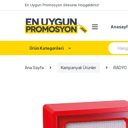
Skip
Skip
En Uygun Promosyon Sitesine Hoşgeldiniz!
to
to
navigation
content
Anasayf
Arama:
Ürün Kategorileri
Ana Sayfa
Kampanyalı Ürünler
RADYO 