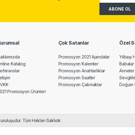
Kurumsal
Çok Satanlar
Özel S
akkımızda
Promosyon 2021 Ajandalar
Yılbaşı 
nline Katalog
Promosyon Kalemler
Babalar
eferanslar
Promosyon Anahtarlıklar
Anneler
letişim
Promosyon Saatler
Sevgili
KVKK
Promosyon Çakmaklar
Doğum 
021 Promosyon Ürünleri
uruluşudur. Tüm Hakları Saklıdır.