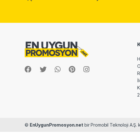
H
O
R
İ
2
©
EnUygunPromosyon.net
bir Promobil Teknoloji A.Ş. k