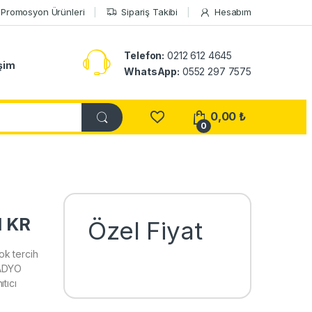
Promosyon Ürünleri
Sipariş Takibi
Hesabım
Telefon:
0212 612 4645
işim
WhatsApp:
0552 297 7575
0,00
₺
0
1 KR
Özel Fiyat
k tercih
RADYO
tıcı