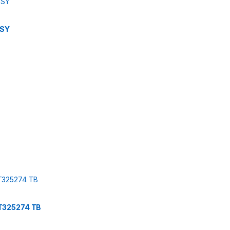
 SY
T325274 TB