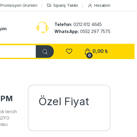
Promosyon Ürünleri
Sipariş Takibi
Hesabım
Telefon:
0212 612 4645
işim
WhatsApp:
0552 297 7575
0,00
₺
0
 PM
Özel Fiyat
k tercih
RADYO
tıcı