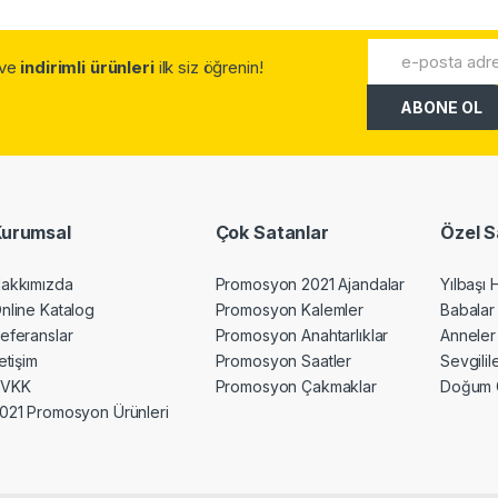
.ve
indirimli ürünleri
ilk siz öğrenin!
Kurumsal
Çok Satanlar
Özel S
akkımızda
Promosyon 2021 Ajandalar
Yılbaşı 
nline Katalog
Promosyon Kalemler
Babalar
eferanslar
Promosyon Anahtarlıklar
Anneler
letişim
Promosyon Saatler
Sevgili
KVKK
Promosyon Çakmaklar
Doğum 
021 Promosyon Ürünleri