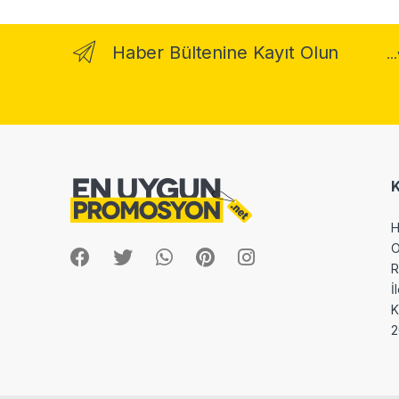
Haber Bültenine Kayıt Olun
..
H
O
R
İ
2