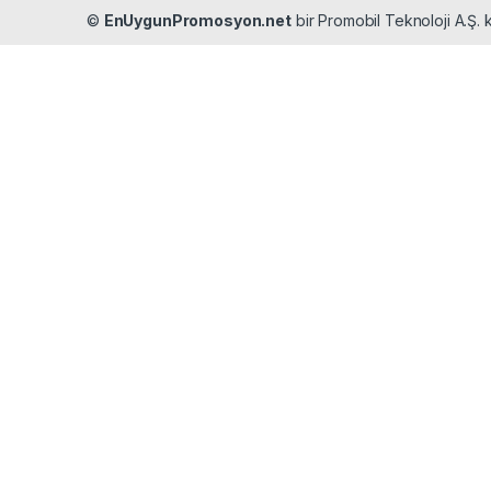
©
EnUygunPromosyon.net
bir Promobil Teknoloji A.Ş. k