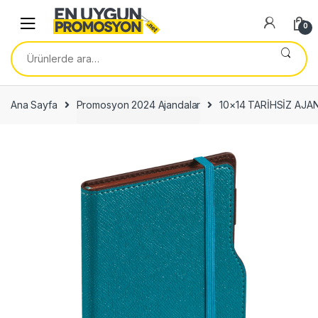
Skip
Skip
to
to
0
navigation
content
Ara:
Ana Sayfa
Promosyon 2024 Ajandalar
10×14 TARİHSİZ AJ