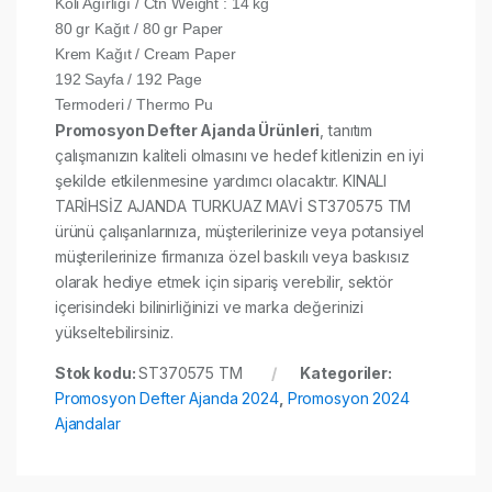
Koli Ağırlığı / Ctn Weight : 14 kg
80 gr Kağıt / 80 gr Paper
Krem Kağıt / Cream Paper
192 Sayfa / 192 Page
Termoderi / Thermo Pu
Promosyon Defter Ajanda Ürünleri
, tanıtım
çalışmanızın kaliteli olmasını ve hedef kitlenizin en iyi
şekilde etkilenmesine yardımcı olacaktır. KINALI
TARİHSİZ AJANDA TURKUAZ MAVİ ST370575 TM
ürünü çalışanlarınıza, müşterilerinize veya potansiyel
müşterilerinize firmanıza özel baskılı veya baskısız
olarak hediye etmek için sipariş verebilir, sektör
içerisindeki bilinirliğinizi ve marka değerinizi
yükseltebilirsiniz.
Stok kodu:
ST370575 TM
Kategoriler:
Promosyon Defter Ajanda 2024
,
Promosyon 2024
Ajandalar