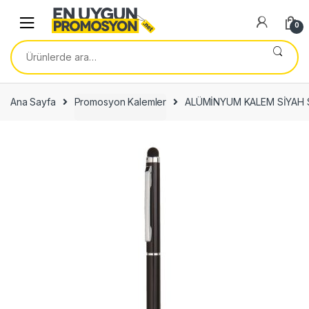
Skip
Skip
to
to
0
navigation
content
Ara:
Ana Sayfa
Promosyon Kalemler
ALÜMİNYUM KALEM SİYAH 