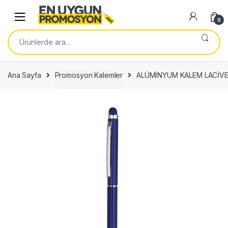
Skip
Skip
to
to
0
navigation
content
Ara:
Ana Sayfa
Promosyon Kalemler
ALÜMİNYUM KALEM LACİVE