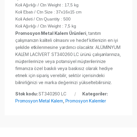
Koli Ağırlığı / Ctn Weight : 17,5 kg
Koli Ebatı / Ctn Size : 37x16x15 cm
Koli Adeti / Ctn Quantity : 500
Koli Ağırlığı / Ctn Weight : 7,5 kg
Promosyon Metal Kalem Ürünleri
, tanıtım
çalışmanızın kaliteli olmasını ve hedef kitlenizin en iyi
şekilde etkilenmesine yardımcı olacaktır. ALÜMİNYUM
KALEM LACİVERT ST340260 LC ürünü çalışanlarınıza,
müşterilerinize veya potansiyel müşterilerinize
firmanıza özel baskılı veya baskısız olarak hediye
etmek için sipariş verebilir, sektör içerisindeki
bilinirliğinizi ve marka değerinizi yükseltebilirsiniz.
Stok kodu:
ST340260 LC
Kategoriler:
Promosyon Metal Kalem
,
Promosyon Kalemler