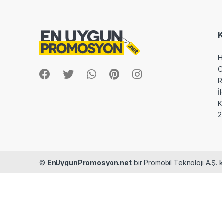
H
O
R
İ
2
©
EnUygunPromosyon.net
bir Promobil Teknoloji A.Ş. k