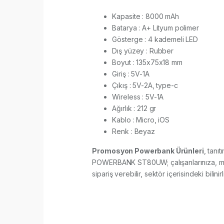
Kapasite : 8000 mAh
Batarya : A+ Lityum polimer
Gösterge : 4 kademeli LED
Dış yüzey : Rubber
Boyut : 135x75x18 mm
Giriş : 5V-1A
Çıkış : 5V-2A, type-c
Wireless : 5V-1A
Ağırlık : 212 gr
Kablo : Micro, iOS
Renk : Beyaz
Promosyon Powerbank Ürünleri
, tanı
POWERBANK ST80UW; çalışanlarınıza, müşte
sipariş verebilir, sektör içerisindeki bilini