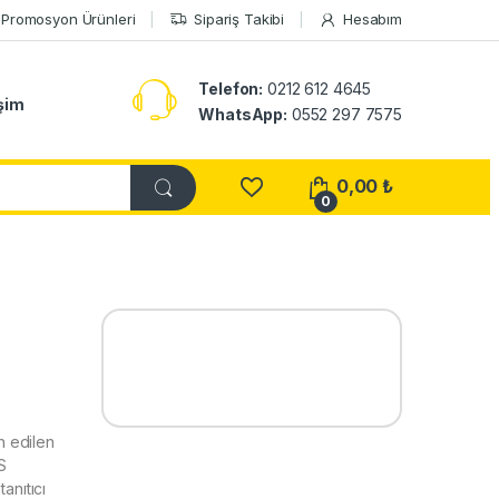
Promosyon Ürünleri
Sipariş Takibi
Hesabım
Telefon:
0212 612 4645
işim
WhatsApp:
0552 297 7575
0,00
₺
0
 edilen
S
nıtıcı