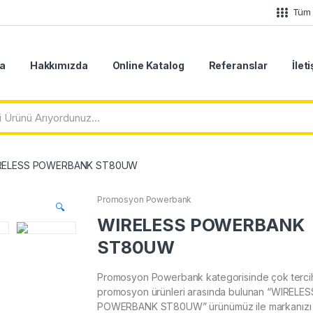
Tüm 
a
Hakkımızda
Online Katalog
Referanslar
İlet
RELESS POWERBANK ST80UW
Promosyon Powerbank
🔍
WIRELESS POWERBANK
ST80UW
Promosyon Powerbank kategorisinde çok tercih
promosyon ürünleri arasında bulunan “WIRELES
POWERBANK ST80UW” ürünümüz ile markanızı ta