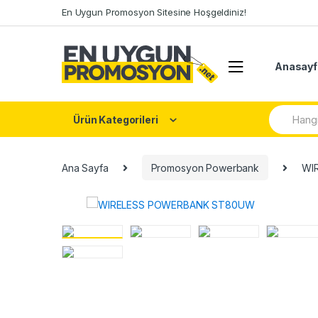
Skip
Skip
En Uygun Promosyon Sitesine Hoşgeldiniz!
to
to
navigation
content
Anasayf
Arama:
Ürün Kategorileri
Ana Sayfa
Promosyon Powerbank
WI