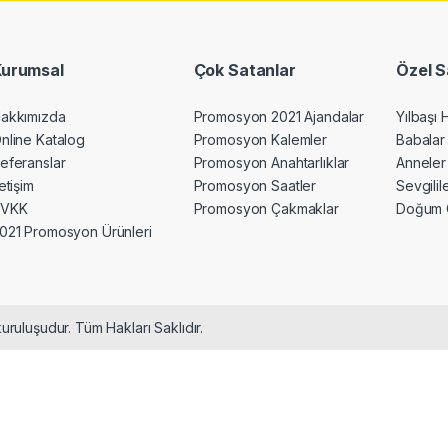
Kurumsal
Çok Satanlar
Özel S
akkımızda
Promosyon 2021 Ajandalar
Yılbaşı 
nline Katalog
Promosyon Kalemler
Babalar
eferanslar
Promosyon Anahtarlıklar
Anneler
letişim
Promosyon Saatler
Sevgili
KVKK
Promosyon Çakmaklar
Doğum 
021 Promosyon Ürünleri
uruluşudur. Tüm Hakları Saklıdır.