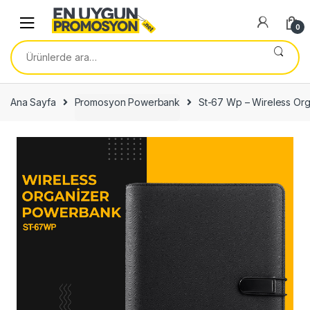
Skip
Skip
to
to
0
navigation
content
Ara:
Ana Sayfa
Promosyon Powerbank
St-67 Wp – Wireless Or