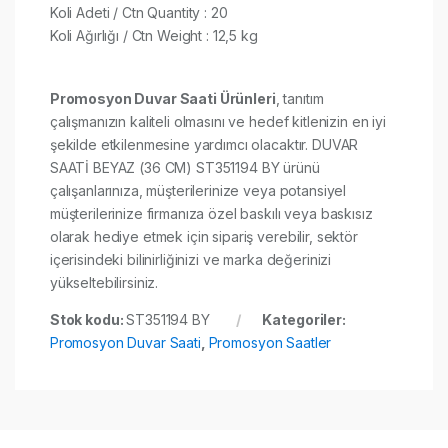
Koli Adeti / Ctn Quantity : 20
Koli Ağırlığı / Ctn Weight : 12,5 kg​
Promosyon Duvar Saati Ürünleri
, tanıtım
çalışmanızın kaliteli olmasını ve hedef kitlenizin en iyi
şekilde etkilenmesine yardımcı olacaktır. DUVAR
SAATİ BEYAZ (36 CM) ST351194 BY ürünü
çalışanlarınıza, müşterilerinize veya potansiyel
müşterilerinize firmanıza özel baskılı veya baskısız
olarak hediye etmek için sipariş verebilir, sektör
içerisindeki bilinirliğinizi ve marka değerinizi
yükseltebilirsiniz.
Stok kodu:
ST351194 BY
Kategoriler:
Promosyon Duvar Saati
,
Promosyon Saatler