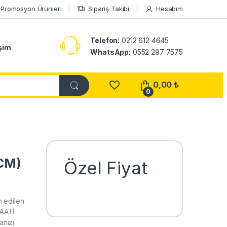
Promosyon Ürünleri
Sipariş Takibi
Hesabım
Telefon:
0212 612 4645
işim
WhatsApp:
0552 297 7575
0,00
₺
0
CM)
Özel Fiyat
h edilen
SAATİ
anızı