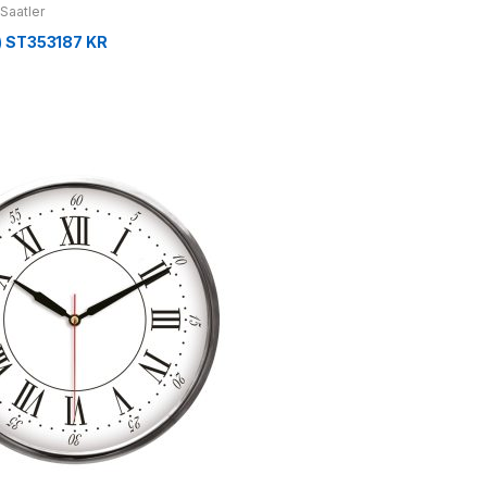
Saatler
) ST353187 KR