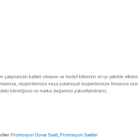
tım çalışmanızın kaliteli olmasını ve hedef kitlenizin en iyi şekilde etk
rınıza, müşterilerinize veya potansiyel müşterilerinize firmanıza öze
deki bilinirliğinizi ve marka değerinizi yükseltebilirsiniz.
riler:
Promosyon Duvar Saati
,
Promosyon Saatler