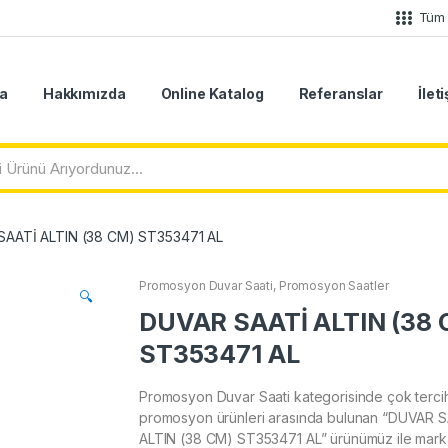
Tüm 
a
Hakkımızda
Online Katalog
Referanslar
İlet
AATİ ALTIN (38 CM) ST353471 AL
Promosyon Duvar Saati
,
Promosyon Saatler
🔍
DUVAR SAATİ ALTIN (38 
ST353471 AL
Promosyon Duvar Saati kategorisinde çok terci
promosyon ürünleri arasında bulunan “DUVAR 
ALTIN (38 CM) ST353471 AL” ürünümüz ile mark