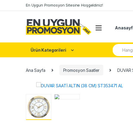
Skip
Skip
En Uygun Promosyon Sitesine Hoşgeldiniz!
to
to
navigation
content
Anasayf
Arama:
Ürün Kategorileri
Ana Sayfa
Promosyon Saatler
DUVAR S