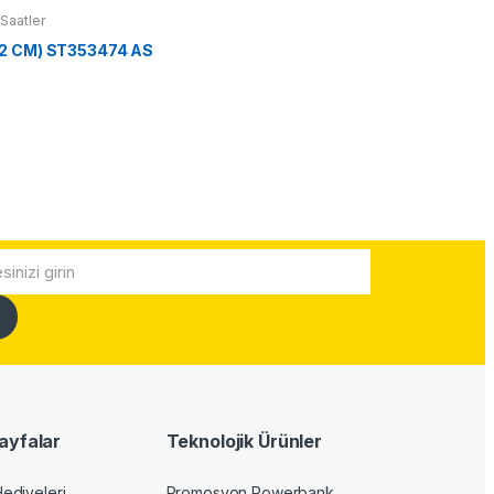
Saatler
42 CM) ST353474 AS
ayfalar
Teknolojik Ürünler
Hediyeleri
Promosyon Powerbank