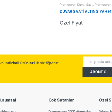
Promosyon Duvar Saati
,
Promosyon 
DUVAR SAATİ ALTIN SİYAH (
Özel Fiyat
.ve
indirimli ürünleri
ilk siz öğrenin!
Kurumsal
Çok Satanlar
Özel S
akkımızda
Promosyon 2021 Ajandalar
Yılbaşı 