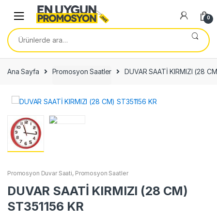
Skip
Skip
to
to
0
navigation
content
Ara:
Ana Sayfa
Promosyon Saatler
DUVAR SAATİ KIRMIZI (28 CM
Promosyon Duvar Saati
,
Promosyon Saatler
DUVAR SAATİ KIRMIZI (28 CM)
ST351156 KR