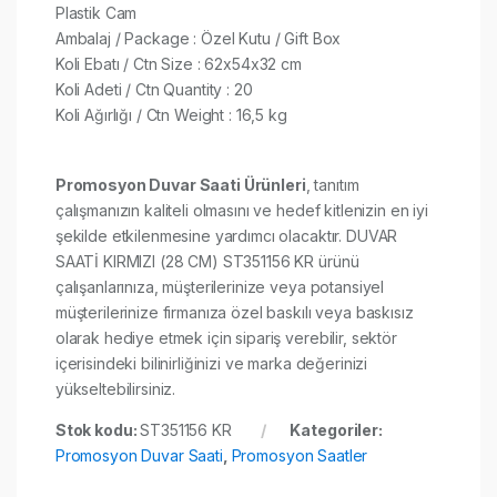
Plastik Cam
Ambalaj / Package : Özel Kutu / Gift Box
Koli Ebatı / Ctn Size : 62x54x32 cm
Koli Adeti / Ctn Quantity : 20
Koli Ağırlığı / Ctn Weight : 16,5 kg​
Promosyon Duvar Saati Ürünleri
, tanıtım
çalışmanızın kaliteli olmasını ve hedef kitlenizin en iyi
şekilde etkilenmesine yardımcı olacaktır. DUVAR
SAATİ KIRMIZI (28 CM) ST351156 KR ürünü
çalışanlarınıza, müşterilerinize veya potansiyel
müşterilerinize firmanıza özel baskılı veya baskısız
olarak hediye etmek için sipariş verebilir, sektör
içerisindeki bilinirliğinizi ve marka değerinizi
yükseltebilirsiniz.
Stok kodu:
ST351156 KR
Kategoriler:
Promosyon Duvar Saati
,
Promosyon Saatler