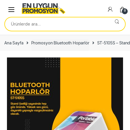
Skip
Skip
to
to
0
navigation
content
Ara:
Ana Sayfa
Promosyon Bluetooth Hoparlör
ST-5105S – Stand