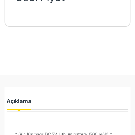
Açıklama
* Güç Kaynağı: DC 5V, Lithium battery (500 mAh) *