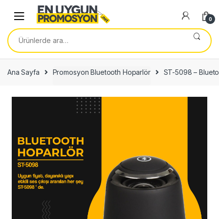
Skip
Skip
to
to
0
navigation
content
Ara:
Ana Sayfa
Promosyon Bluetooth Hoparlör
ST-5098 – Blueto