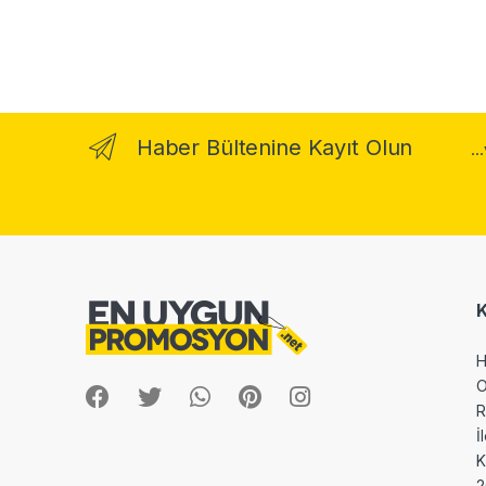
Haber Bültenine Kayıt Olun
..
H
O
R
İ
2