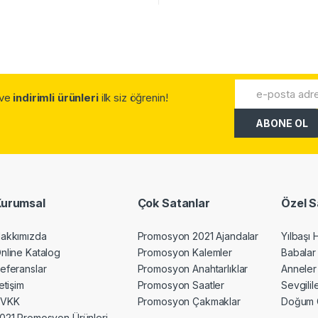
.ve
indirimli ürünleri
ilk siz öğrenin!
Kurumsal
Çok Satanlar
Özel S
akkımızda
Promosyon 2021 Ajandalar
Yılbaşı 
nline Katalog
Promosyon Kalemler
Babalar
eferanslar
Promosyon Anahtarlıklar
Anneler
letişim
Promosyon Saatler
Sevgili
KVKK
Promosyon Çakmaklar
Doğum 
021 Promosyon Ürünleri