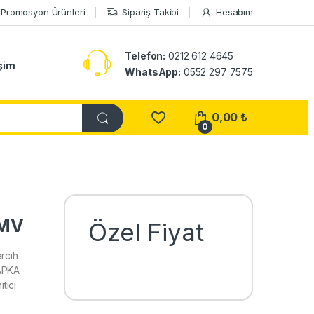
Promosyon Ürünleri
Sipariş Takibi
Hesabım
Telefon:
0212 612 4645
işim
WhatsApp:
0552 297 7575
0,00
₺
0
 MV
Özel Fiyat
rcih
ŞAPKA
tıcı