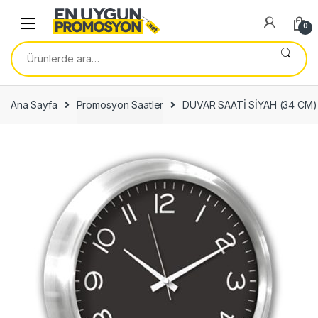
Skip
Skip
to
to
0
navigation
content
Ara:
Ana Sayfa
Promosyon Saatler
DUVAR SAATİ SİYAH (34 CM)