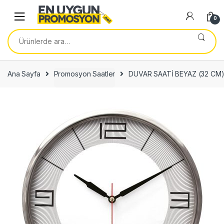
Skip
Skip
to
to
0
navigation
content
Ara:
Ana Sayfa
Promosyon Saatler
DUVAR SAATİ BEYAZ (32 CM