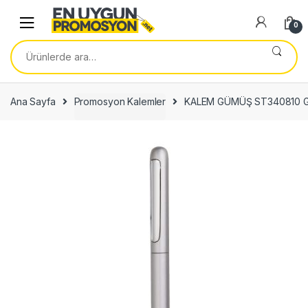
Skip
Skip
to
to
0
navigation
content
Ara:
Ana Sayfa
Promosyon Kalemler
KALEM GÜMÜŞ ST340810 