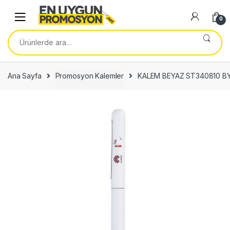
Skip
Skip
to
to
0
navigation
content
Ara:
Ana Sayfa
Promosyon Kalemler
KALEM BEYAZ ST340810 B