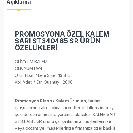
Açıklama
PROMOSYONA ÖZEL KALEM
SARI ST340485 SR ÜRÜN
ÖZELLİKLERİ
OLİVYUM KALEM
OLIVYUM PEN
Ürün Ebatı / Item Size : 13,8 cm
Koli Adeti / Ctn Quantity : 2000​
Promosyon Plastik Kalem Ürünleri
, tanıtım
çalışmanızın kaliteli olmasını ve hedef kitlenizin en iyi
şekilde etkilenmesine yardımcı olacaktır. KALEM SARI
ST340485 SR ürünü çalışanlarınıza, müşterilerinize
veya potansiyel müşterilerinize firmanıza özel baskılı