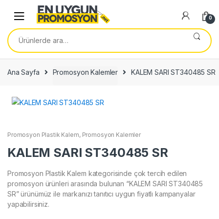
Skip
Skip
to
to
0
navigation
content
Ara:
Ana Sayfa
Promosyon Kalemler
KALEM SARI ST340485 SR
Promosyon Plastik Kalem
,
Promosyon Kalemler
KALEM SARI ST340485 SR
Promosyon Plastik Kalem kategorisinde çok tercih edilen
promosyon ürünleri arasında bulunan “KALEM SARI ST340485
SR” ürünümüz ile markanızı tanıtıcı uygun fiyatlı kampanyalar
yapabilirsiniz.