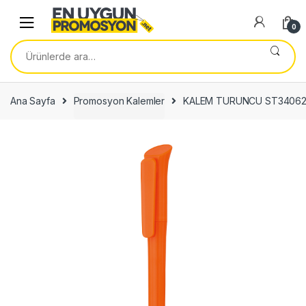
Skip
Skip
to
to
0
navigation
content
Ara:
Ana Sayfa
Promosyon Kalemler
KALEM TURUNCU ST34062