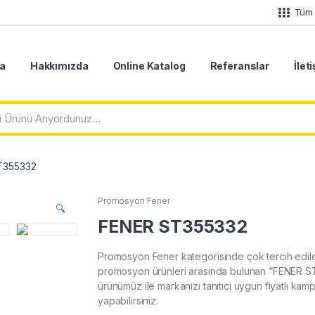
Tüm 
a
Hakkımızda
Online Katalog
Referanslar
İlet
T355332
Promosyon Fener
🔍
FENER ST355332
Promosyon Fener kategorisinde çok tercih edil
promosyon ürünleri arasında bulunan “FENER 
ürünümüz ile markanızı tanıtıcı uygun fiyatlı kam
yapabilirsiniz.