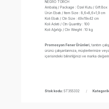
NEGRO TORCH
Ambalaj / Package : Özel Kutu / Gift Box
Ürün Ebatı / Item Size : 8,6×8,6×1,9 cm
Koli Ebatı / Ctn Size : 49x19x42 cm
Koli Adeti / Ctn Quantity : 100
Koli Ağırlığı / Ctn Weight : 10 kg
Promosyon Fener Ürünleri
, tanıtım ça
ürünü çalışanlarınıza, müşterilerinize vey
içerisindeki bilinirliğinizi ve marka değerin
Stok kodu:
ST355332
Kategoril