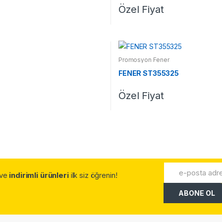
Özel Fiyat
Promosyon Fener
FENER ST355325
Özel Fiyat
.ve
indirimli ürünleri
ilk siz öğrenin!