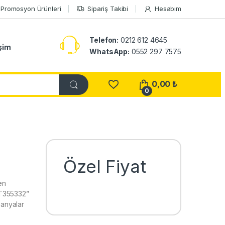
Promosyon Ürünleri
Sipariş Takibi
Hesabım
Telefon:
0212 612 4645
işim
WhatsApp:
0552 297 7575
0,00
₺
0
Özel Fiyat
en
ST355332”
panyalar