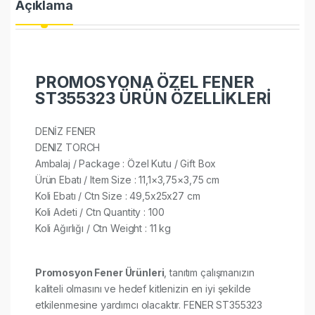
Açıklama
PROMOSYONA ÖZEL FENER
ST355323 ÜRÜN ÖZELLİKLERİ
DENİZ FENER
DENIZ TORCH
Ambalaj / Package : Özel Kutu / Gift Box
Ürün Ebatı / Item Size : 11,1×3,75×3,75 cm
Koli Ebatı / Ctn Size : 49,5x25x27 cm
Koli Adeti / Ctn Quantity : 100
Koli Ağırlığı / Ctn Weight : 11 kg
Promosyon Fener Ürünleri
, tanıtım çalışmanızın
kaliteli olmasını ve hedef kitlenizin en iyi şekilde
etkilenmesine yardımcı olacaktır. FENER ST355323