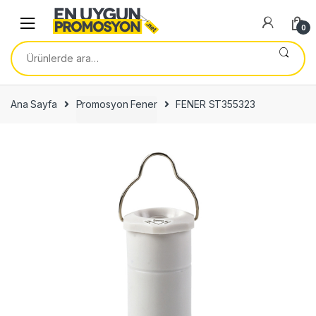
Skip
Skip
to
to
0
navigation
content
Ara:
Ana Sayfa
Promosyon Fener
FENER ST355323