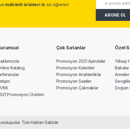
.ve
indirimli ürünleri
ilk siz öğrenin!
Kurumsal
Çok Satanlar
Özel S
akkımızda
Promosyon 2021 Ajandalar
Yılbaşı 
nline Katalog
Promosyon Kalemler
Babalar
eferanslar
Promosyon Anahtarlıklar
Anneler
letişim
Promosyon Saatler
Sevgili
KVKK
Promosyon Çakmaklar
Doğum 
021 Promosyon Ürünleri
uruluşudur. Tüm Hakları Saklıdır.