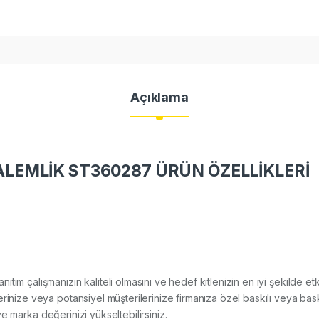
Açıklama
LEMLİK ST360287 ÜRÜN ÖZELLİKLERİ
tanıtım çalışmanızın kaliteli olmasını ve hedef kitlenizin en iyi şekilde
rinize veya potansiyel müşterilerinize firmanıza özel baskılı veya bask
i ve marka değerinizi yükseltebilirsiniz.