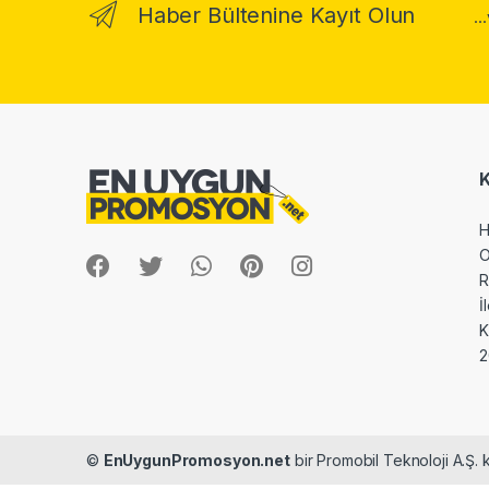
Haber Bültenine Kayıt Olun
..
H
O
R
İ
2
©
EnUygunPromosyon.net
bir Promobil Teknoloji A.Ş. k