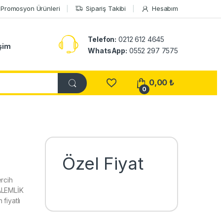
Promosyon Ürünleri
Sipariş Takibi
Hesabım
Telefon:
0212 612 4645
işim
WhatsApp:
0552 297 7575
0,00
₺
0
Özel Fiyat
rcih
ALEMLİK
fiyatlı