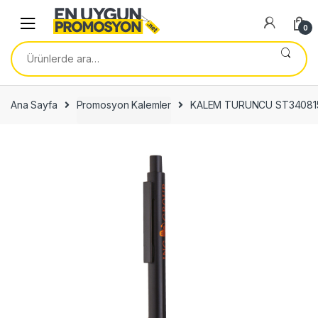
Skip
Skip
to
to
0
navigation
content
Ara:
Ana Sayfa
Promosyon Kalemler
KALEM TURUNCU ST34081