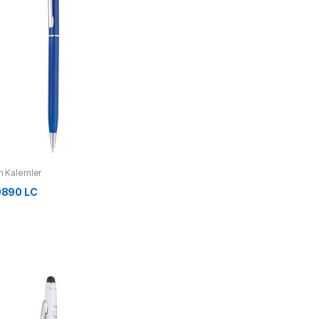
 Kalemler
0890 LC