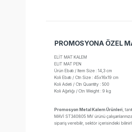
PROMOSYONA ÖZEL MA
ELİT MAT KALEM
ELIT MAT PEN
Ürün Ebatı / Item Size : 14,3 cm
Koli Ebatı / Ctn Size : 45x16x19 cm
Koli Adeti / Ctn Quantity : 500
Koli Ağırlığı / Ctn Weight : 9 kg
Promosyon Metal Kalem Ürünleri
, tan
MAVİ ST340805 MV ürünü çalışanlarınıza, 
sipariş verebilir, sektör içerisindeki bilini