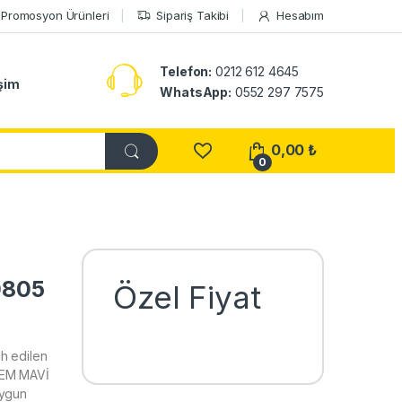
Promosyon Ürünleri
Sipariş Takibi
Hesabım
Telefon:
0212 612 4645
işim
WhatsApp:
0552 297 7575
0,00
₺
0
0805
Özel Fiyat
h edilen
LEM MAVİ
uygun