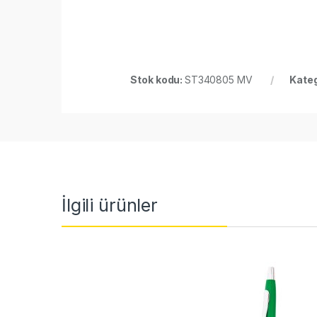
Stok kodu:
ST340805 MV
Kateg
İlgili ürünler