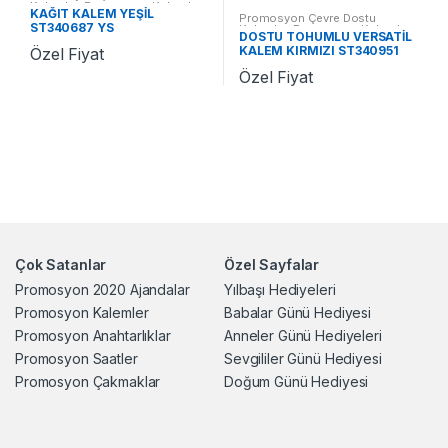
Kalemler
,
Promosyon Kalemler
KAĞIT KALEM YEŞİL
Promosyon Çevre Dostu
ST340687 YS
Kalemler
,
Promosyon Kalemler
DOSTU TOHUMLU VERSATİL
KALEM KIRMIZI ST340951
Özel Fiyat
KR
Özel Fiyat
Çok Satanlar
Özel Sayfalar
Promosyon 2020 Ajandalar
Yılbaşı Hediyeleri
Promosyon Kalemler
Babalar Günü Hediyesi
Promosyon Anahtarlıklar
Anneler Günü Hediyeleri
Promosyon Saatler
Sevgililer Günü Hediyesi
Promosyon Çakmaklar
Doğum Günü Hediyesi