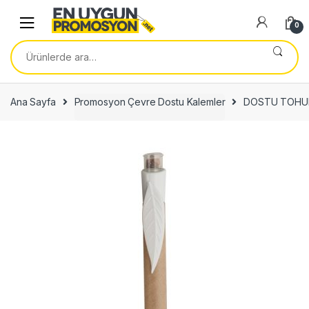
Skip
Skip
to
to
0
navigation
content
Ara:
Ana Sayfa
Promosyon Çevre Dostu Kalemler
DOSTU TOHUM