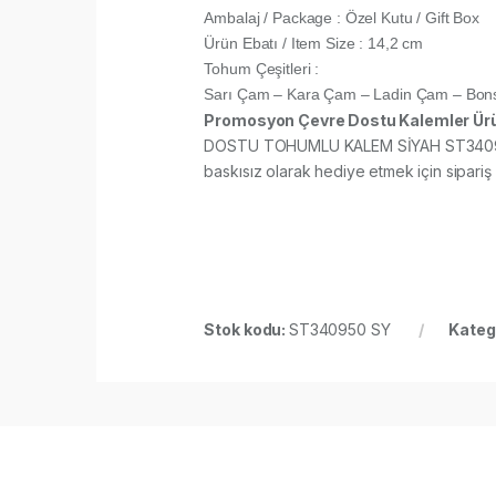
Ambalaj / Package : Özel Kutu / Gift Box
Ürün Ebatı / Item Size : 14,2 cm
Tohum Çeşitleri :
Sarı Çam – Kara Çam – Ladin Çam – Bon
Promosyon Çevre Dostu Kalemler Ürü
DOSTU TOHUMLU KALEM SİYAH ST340950 SY 
baskısız olarak hediye etmek için sipariş ve
Stok kodu:
ST340950 SY
Kateg