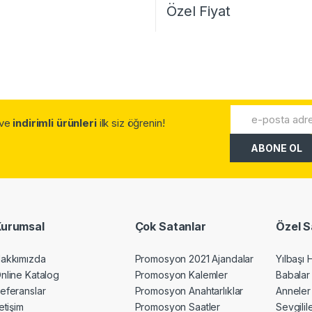
Özel Fiyat
.ve
indirimli ürünleri
ilk siz öğrenin!
Kurumsal
Çok Satanlar
Özel S
akkımızda
Promosyon 2021 Ajandalar
Yılbaşı 
nline Katalog
Promosyon Kalemler
Babalar
eferanslar
Promosyon Anahtarlıklar
Anneler
letişim
Promosyon Saatler
Sevgili