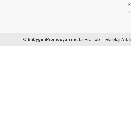
2
©
EnUygunPromosyon.net
bir Promobil Teknoloji A.Ş. k