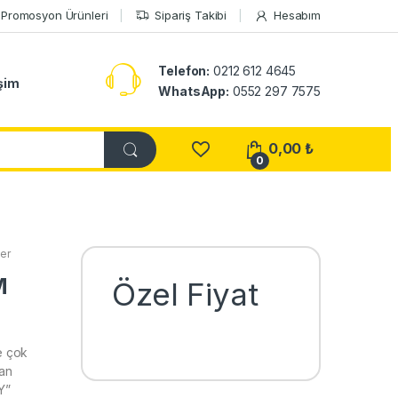
Promosyon Ürünleri
Sipariş Takibi
Hesabım
Telefon:
0212 612 4645
işim
WhatsApp:
0552 297 7575
0,00
₺
0
er
M
Özel Fiyat
e çok
nan
Y”