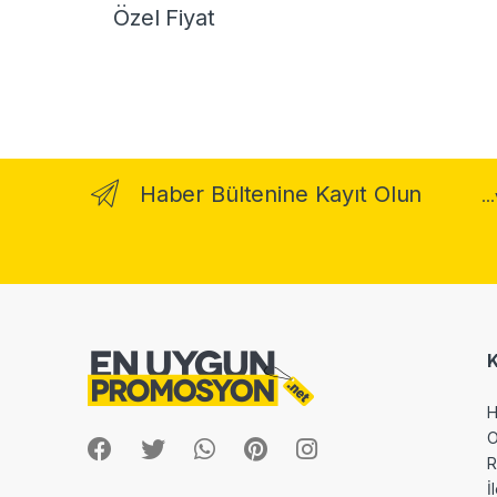
Özel Fiyat
Haber Bültenine Kayıt Olun
..
H
O
R
İ