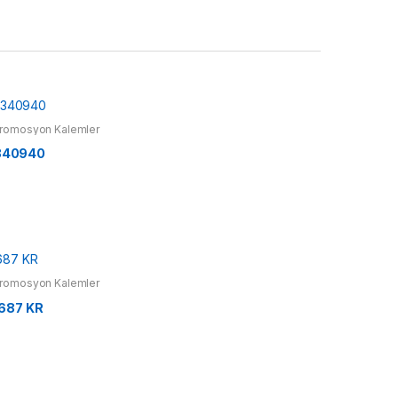
romosyon Kalemler
340940
romosyon Kalemler
687 KR