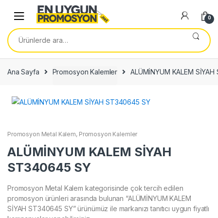
Skip
Skip
to
to
0
navigation
content
Ara:
Ana Sayfa
Promosyon Kalemler
ALÜMİNYUM KALEM SİYAH 
Promosyon Metal Kalem
,
Promosyon Kalemler
ALÜMİNYUM KALEM SİYAH
ST340645 SY
Promosyon Metal Kalem kategorisinde çok tercih edilen
promosyon ürünleri arasında bulunan “ALÜMİNYUM KALEM
SİYAH ST340645 SY” ürünümüz ile markanızı tanıtıcı uygun fiyatlı